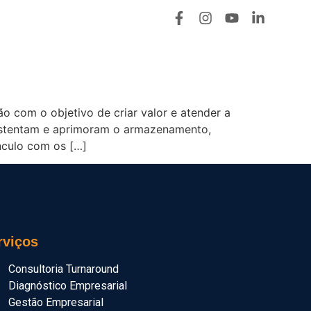
ENSA
BLOG
CONTATO
CARRINHO
 com o objetivo de criar valor e atender a
e sustentam e aprimoram o armazenamento,
nculo com os […]
rviços
Consultoria Turnaround
Diagnóstico Empresarial
Gestão Empresarial