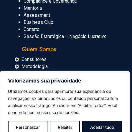
Compliance e Governança
Mentoria
Assessment
Business Club
Contato
Sessão Estratégica – Negócio Lucrativo
Quem Somos
Consultores
Metodologia
Blog
Valorizamos sua privacidade
Imprensa
Utilizamos cookies para aprimorar sua experiência de
navegação, exibir anúncios ou conteúdo personalizado e
Carrinho
analisar nosso tráfego. Ao clicar em “Aceitar todos”, você
concorda com nosso uso de cookies.
Personalizar
Rejeitar
Aceitar tudo