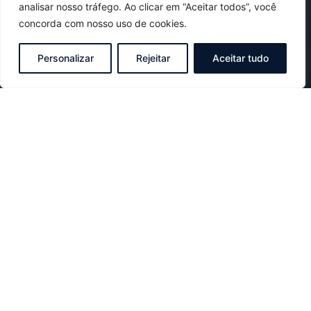
analisar nosso tráfego. Ao clicar em “Aceitar todos”, você
concorda com nosso uso de cookies.
Personalizar
Rejeitar
Aceitar tudo
As ferramentas assessment ajudam as
empresas na hora de estabelecer métricas
para selecionar e recrutar, avaliar o
desempenho dos colaboradores, medir o
clima organizacional e criar planos de
carreira, elas servem para, principalmente,
que o profissional perceba seus pontos fortes
e as áreas a serem trabalhadas para melhorar
ainda mais o seu desempenho profissional.