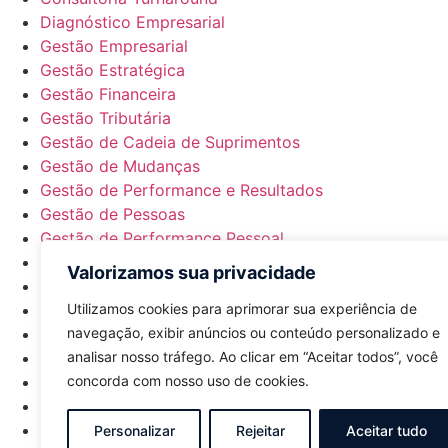
Diagnóstico Empresarial
Gestão Empresarial
Gestão Estratégica
Gestão Financeira
Gestão Tributária
Gestão de Cadeia de Suprimentos
Gestão de Mudanças
Gestão de Performance e Resultados
Gestão de Pessoas
Gestão de Performance Pessoal
Programa de Performance Profissional e Empresarial
Valorizamos sua privacidade
Otimização de Processos
Utilizamos cookies para aprimorar sua experiência de
Compliance e Governança
navegação, exibir anúncios ou conteúdo personalizado e
Mentoria
analisar nosso tráfego. Ao clicar em “Aceitar todos”, você
Assessment
concorda com nosso uso de cookies.
Business Club
Contato
Sessão Estratégica – Negócio Lucrativo
Personalizar
Rejeitar
Aceitar tudo