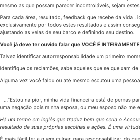
mesmo as que possam parecer incontroláveis, sejam estes
Para cada área, resultado, feedback que recebe da vida , i
exclusivamente por todos estes resultados e assim conseg
ajustando as velas de seu barco e definindo seu destino.
Você já deve ter ouvido falar que VOCÊ É INTEIRAMENT
Talvez identificar autorresponsabilidade um primeiro mome
Identifique os reclamões, sabe aqueles que se queixam de
Alguma vez você falou ou até mesmo escutou uma pessoa 
⠀…“Estou na pior, minha vida financeira está de pernas 
uma negação pois minha esposa, ou meu esposo não me ent
Há um termo em inglês que traduz bem que seria o Account
resultado de suas próprias escolhas e ações. É uma virtude
É mais fácil ter a quem culpar, para responsabilizar, do 