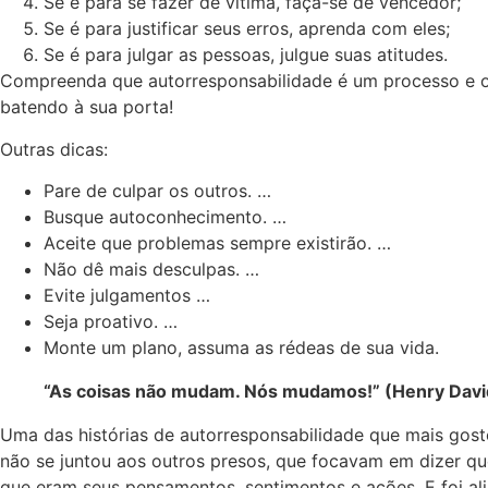
Se é para se fazer de vítima, faça-se de vencedor;
Se é para justificar seus erros, aprenda com eles;
Se é para julgar as pessoas, julgue suas atitudes.
Compreenda que autorresponsabilidade é um processo e o t
batendo à sua porta!
Outras dicas:
Pare de culpar os outros. …
Busque autoconhecimento. …
Aceite que problemas sempre existirão. …
Não dê mais desculpas. …
Evite julgamentos …
Seja proativo. …
Monte um plano, assuma as rédeas de sua vida.
“As coisas não mudam. Nós mudamos!” (Henry Davi
Uma das histórias de autorresponsabilidade que mais gost
não se juntou aos outros presos, que focavam em dizer que
que eram seus pensamentos, sentimentos e ações. E foi ali