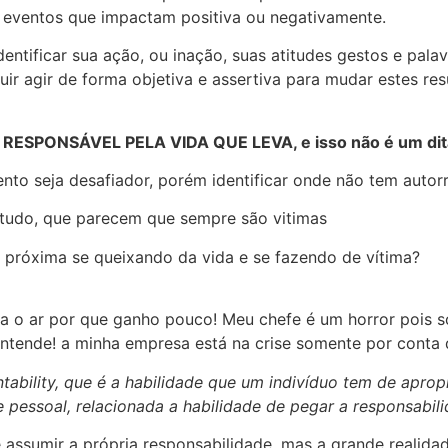
 eventos que impactam positiva ou negativamente.
dentificar sua ação, ou inação, suas atitudes gestos e pala
uir agir de forma objetiva e assertiva para mudar estes r
E RESPONSÁVEL PELA VIDA QUE LEVA, e isso não é um dit
nto seja desafiador, porém identificar onde não tem autorr
 tudo, que parecem que sempre são vitimas
próxima se queixando da vida e se fazendo de vítima?
para o ar por que ganho pouco! Meu chefe é um horror poi
ende! a minha empresa está na crise somente por conta da
ability, que é a habilidade que um indivíduo tem de aprop
 pessoal, relacionada a habilidade de pegar a responsabili
que assumir a própria responsabilidade, mas a grande reali