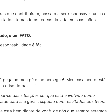
vras que contribuíram, passará a ser responsável, única e
esultados, tomando as rédeas da vida em suas mãos,
ado, é um FATO.
esponsabilidade é fácil.
s só pega no meu pé e me persegue! Meu casamento está
 crise do país. …”
riar-se das situações em que está envolvido como
dade para si e gerar resposta com resultados positivos.
dade está bem diante de você, de nós que sempre seremos