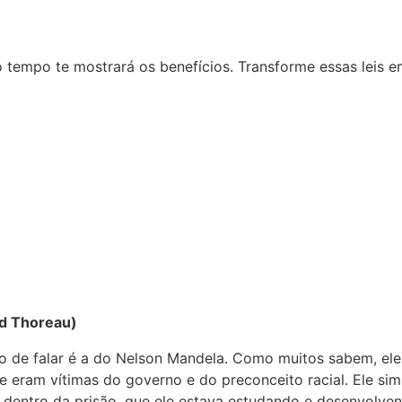
empo te mostrará os benefícios. Transforme essas leis em
d Thoreau)
o de falar é a do Nelson Mandela. Como muitos sabem, ele 
 eram vítimas do governo e do preconceito racial. Ele simp
 dentro da prisão, que ele estava estudando e desenvolvend