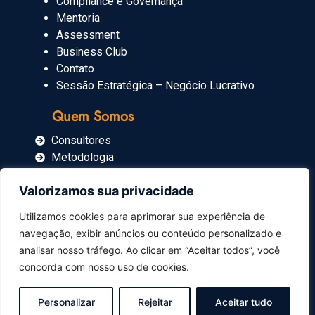
Compliance e Governança
Mentoria
Assessment
Business Club
Contato
Sessão Estratégica – Negócio Lucrativo
Quem Somos
Consultores
Metodologia
Blog
Valorizamos sua privacidade
Imprensa
Utilizamos cookies para aprimorar sua experiência de
navegação, exibir anúncios ou conteúdo personalizado e
Carrinho
analisar nosso tráfego. Ao clicar em “Aceitar todos”, você
concorda com nosso uso de cookies.
Personalizar
Rejeitar
Aceitar tudo