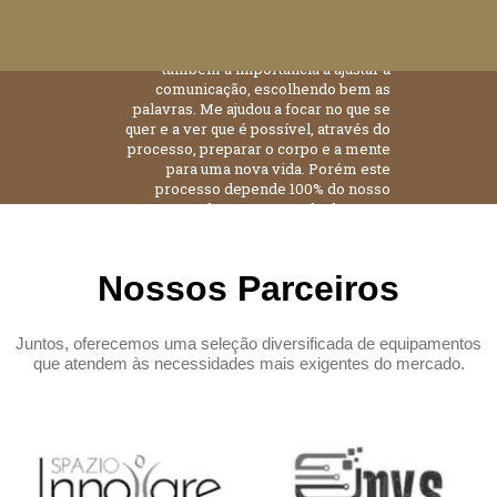
produtivo, pois foi algo que abriu a
minha mente, me ensinou a ver o
mundo com outros olhos, e ensinou
também a importância a ajustar a
comunicação, escolhendo bem as
palavras. Me ajudou a focar no que se
quer e a ver que é possível, através do
processo, preparar o corpo e a mente
para uma nova vida. Porém este
processo depende 100% do nosso
tempo, da nossa vontade do nosso
esforço, dedicação e comprometimento.
Quanto maior o comprometimento
maiores serão os resultados com
Nossos Parceiros
certeza.
ALESSANDRA BINI
Juntos, oferecemos uma seleção diversificada de equipamentos
que atendem às necessidades mais exigentes do mercado.